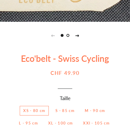
Eco'belt - Swiss Cycling
Prix
Prix
CHF 49.90
régulier
réduit
Taille
XS - 80 cm
S - 85 cm
M - 90 cm
L - 95 cm
XL - 100 cm
XXl - 105 cm